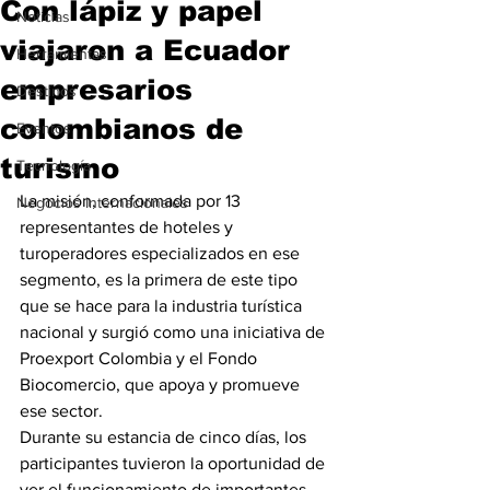
Con lápiz y papel
Noticias
viajaron a Ecuador
Herramientas
empresarios
Destinos
colombianos de
Eventos
turismo
Tecnología
La misión, conformada por 13 
Negocios Internacionales
representantes de hoteles y 
turoperadores especializados en ese 
segmento, es la primera de este tipo 
que se hace para la industria turística 
nacional y surgió como una iniciativa de 
Proexport Colombia y el Fondo 
Biocomercio, que apoya y promueve 
ese sector.
Durante su estancia de cinco días, los 
participantes tuvieron la oportunidad de 
ver el funcionamiento de importantes 