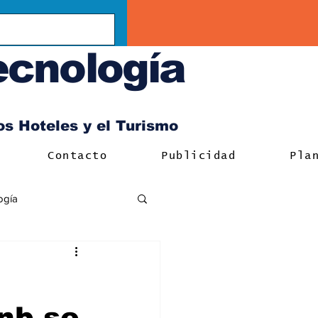
ecnología
los Hoteles y el Turismo
Contacto
Publicidad
Pla
ogía
nb se