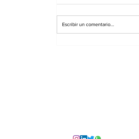
Escribir un comentario...
El consultor en
comunicación frente a
la inteligencia artificial:
nuevas habilidades y
aplicaciones
Suscríbete a nuest