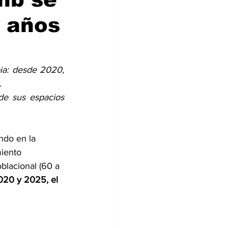
o años
ia: desde 2020, 
.
e sus espacios 
ndo en la 
iento 
blacional (60 a 
020 y 2025, el 