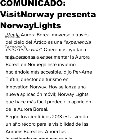
COMUNICADO:
Noticias
VisitNorway presenta
Herramientas
NorwayLights
Destinos
 Ver la Aurora Boreal moverse a través 
Eventos
del cielo del Ártico es una 
“experiencia 
Tecnología
única en la vida”
. Queremos ayudar a 
más personas a experimentar la Aurora 
Negocios Internacionales
Boreal en Noruega este invierno 
haciéndola más accesible, dijo Per-Arne 
Tuftin, director de turismo en 
Innovation Norway. Hoy se lanza una 
nueva aplicación móvil; Norway Lights, 
que hace más fácil predecir la aparición 
de la Aurora Boreal.
Según los científicos 2013 está siendo 
un año récord para la visibilidad de las 
Auroras Boreales. Ahora los 
investigadores predicen que la 