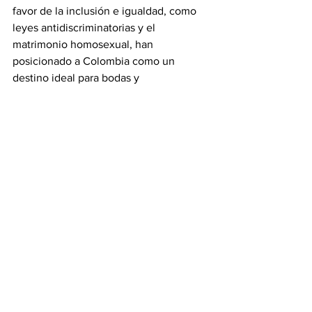
favor de la inclusión e igualdad, como 
leyes antidiscriminatorias y el 
matrimonio homosexual, han 
posicionado a Colombia como un 
destino ideal para bodas y 
celebraciones de aniversario. 
Asimismo, con certificaciones como 
Safe Travels y Check-In Certificado, el 
país ofrece experiencias adaptadas a las 
nuevas tendencias de viaje, con foco 
en los protocolos de bioseguridad y 
sostenibilidad ambiental para cumplir 
con las expectativas de los viajeros 
LGBT+ que visitan el país.