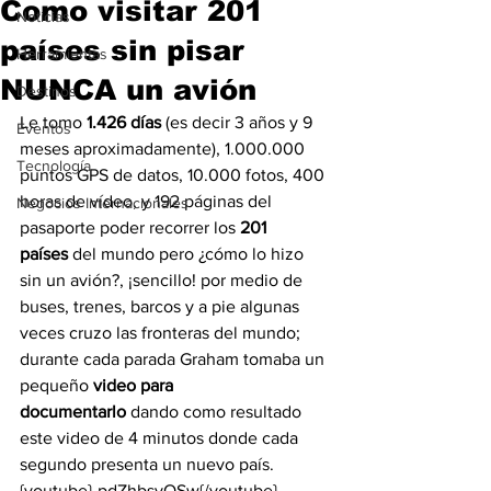
Como visitar 201
Noticias
países sin pisar
Herramientas
NUNCA un avión
Destinos
Le tomo 
1.426 días
 (es decir 3 años y 9 
Eventos
meses aproximadamente), 1.000.000 
Tecnología
puntos GPS de datos, 10.000 fotos, 400 
horas de vídeo, y 192 páginas del 
Negocios Internacionales
pasaporte poder recorrer los 
201 
países
 del mundo pero ¿cómo lo hizo 
sin un avión?, ¡sencillo! por medio de 
buses, trenes, barcos y a pie algunas 
veces cruzo las fronteras del mundo; 
durante cada parada Graham tomaba un 
pequeño 
video para 
documentarlo
 dando como resultado 
este video de 4 minutos donde cada 
segundo presenta un nuevo país.
{youtube}-pdZhbsyOSw{/youtube}