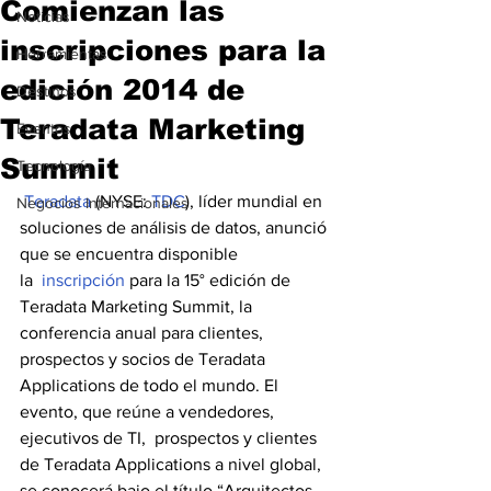
Comienzan las
Noticias
inscripciones para la
Herramientas
edición 2014 de
Destinos
Teradata Marketing
Eventos
Summit
Tecnología
Teradata
 (NYSE: 
TDC
), líder mundial en 
Negocios Internacionales
soluciones de análisis de datos, anunció 
que se encuentra disponible 
la  
inscripción
 para la 15° edición de 
Teradata Marketing Summit, la 
conferencia anual para clientes, 
prospectos y socios de Teradata 
Applications de todo el mundo. El 
evento, que reúne a vendedores, 
ejecutivos de TI,  prospectos y clientes 
de Teradata Applications a nivel global,  
se conocerá bajo el título “Arquitectos 