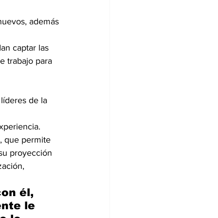
 nuevos, además 
 trabajo para 
líderes de la 
xperiencia.
e, que permite 
 su proyección 
zación, 
on él, 
nte le 