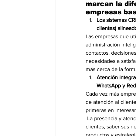
marcan la dife
empresas bas
Los sistemas CR
clientes) alinead
Las empresas que uti
administración inteli
contactos, decisiones
necesidades a satisfa
más cerca de la forma
Atención integra
WhatsApp y Rede
Cada vez más empresa
de atención al clien
primeras en interesar
 La presencia y atención a través de whatsApp y redes sociales permite conocer a los 
clientes, saber sus n
productos y estrateg