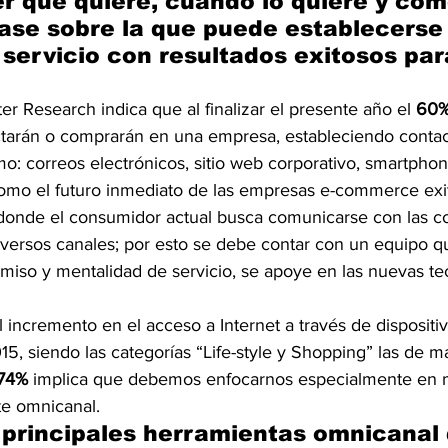
r qué quiere, cuándo lo quiere y cóm
base sobre la que puede establecerse
 servicio con resultados exitosos para
er Research indica que al finalizar el presente año el 
60
tarán o comprarán en una empresa, estableciendo contac
o: correos electrónicos, sitio web corporativo, smartphon
 como el futuro inmediato de las empresas e-commerce exit
donde el consumidor actual busca comunicarse con las c
iversos canales; por esto se debe contar con un equipo 
iso y mentalidad de servicio, se apoye en las nuevas tec
 incremento en el acceso a Internet a través de dispositi
15, siendo las categorías “Life-style y Shopping” las de m
74%
 implica que debemos enfocarnos especialmente en m
te omnicanal.
 principales herramientas omnicanal 