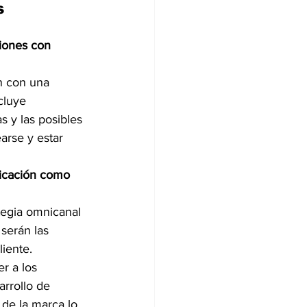
s 
iones con 
n con una 
cluye 
s y las posibles 
arse y estar 
nicación como 
egia omnicanal 
serán las 
iente. 
arrollo de 
de la marca lo 