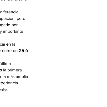
diferencia 
aptación, pero 
agado por 
y importante 
ia en la 
 entre un 
25 ó 
última 
o
 la primera 
 la más amplia 
periencia 
ente.