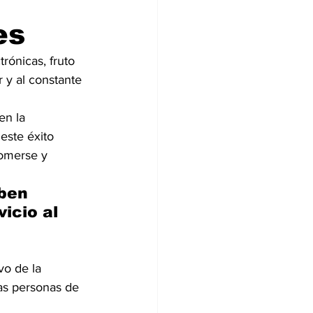
es
rónicas, fruto 
 y al constante 
en la 
este éxito 
omerse y 
ben 
icio al 
vo de la 
las personas de 