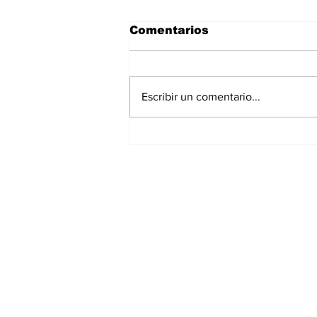
Comentarios
Escribir un comentario...
La Torre Colpatria
transforma agosto en
un festival de
experiencias para vivir
Bogotá desde las
alturas
Suscríbete a nuest