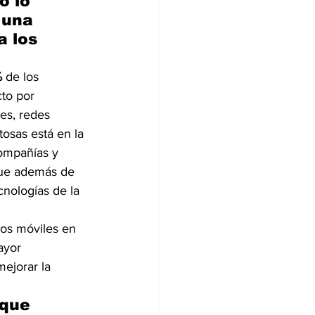
o lo 
 una 
 los 
%
 de los 
to por 
es, redes 
osas está en la 
ompañías y 
que además de 
nologías de la 
vos móviles en 
ayor 
ejorar la 
que 