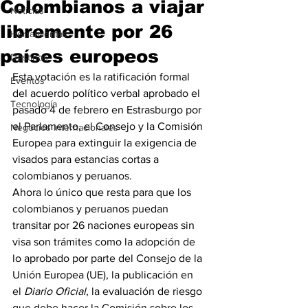
Colombianos a viajar
Noticias
libremente por 26
Herramientas
países europeos
Destinos
Esta votación es la ratificación formal 
Eventos
del acuerdo político verbal aprobado el 
Tecnología
pasado 4 de febrero en Estrasburgo por 
el Parlamento, el Consejo y la Comisión 
Negocios Internacionales
Europea para extinguir la exigencia de 
visados para estancias cortas a 
colombianos y peruanos.
Ahora lo único que resta para que los 
colombianos y peruanos puedan 
transitar por 26 naciones europeas sin 
visa son trámites como la adopción de 
lo aprobado por parte del Consejo de la 
Unión Europea (UE), la publicación en 
el 
Diario Oficial
, la evaluación de riesgo 
que debe hacer la Comisión sobre los 