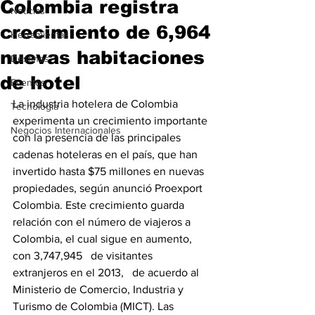
Colombia registra
Noticias
crecimiento de 6,964
Herramientas
nuevas habitaciones
Destinos
de hotel
Eventos
La industria hotelera de Colombia 
Tecnología
experimenta un crecimiento importante 
Negocios Internacionales
con la presencia de las principales 
cadenas hoteleras en el país, que han 
invertido hasta $75 millones en nuevas 
propiedades, según anunció Proexport 
Colombia. Este crecimiento guarda 
relación con el número de viajeros a 
Colombia, el cual sigue en aumento, 
con 3,747,945   de visitantes 
extranjeros en el 2013,   de acuerdo al 
Ministerio de Comercio, Industria y 
Turismo de Colombia (MICT). Las 