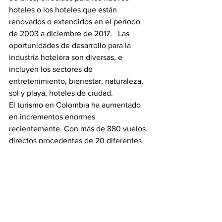
hoteles o los hoteles que están 
renovados o extendidos en el período 
de 2003 a diciembre de 2017.   Las 
oportunidades de desarrollo para la 
industria hotelera son diversas, e 
incluyen los sectores de 
entretenimiento, bienestar, naturaleza, 
sol y playa, hoteles de ciudad.
El turismo en Colombia ha aumentado 
en incrementos enormes 
recientemente. Con más de 880 vuelos 
directos procedentes de 20 diferentes 
compañías aéreas. Colombia recibe a 
miles de turistas internacionales a la 
semana. En el 2013, más de 35.000 
turistas visitaron el país, de acuerdo con 
Migración de Colombia y Proexport.
Debido a la proximidad de Colombia 