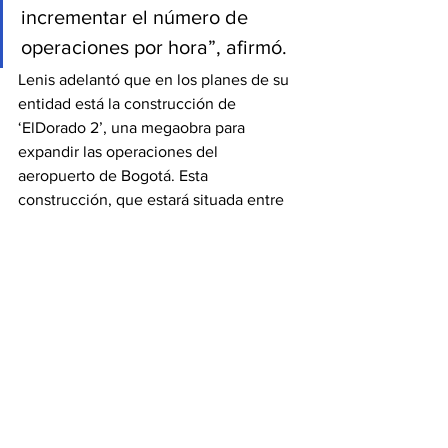
incrementar el número de 
operaciones por hora”, afirmó.
Lenis adelantó que en los planes de su 
entidad está la construcción de 
‘ElDorado 2’, una megaobra para 
expandir las operaciones del 
aeropuerto de Bogotá. Esta 
construcción, que estará situada entre 
las poblaciones vecinas de Madrid y 
Facatativá, tendría que estar terminada 
en unos 6 a 7 años.
Fuente: dinero.com