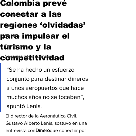
Colombia prevé
Noticias
conectar a las
Herramientas
regiones ‘olvidadas’
Destinos
para impulsar el
Eventos
turismo y la
Tecnología
competitividad
Negocios Internacionales
“Se ha hecho un esfuerzo 
conjunto para destinar dineros 
a unos aeropuertos que hace 
muchos años no se tocaban”, 
apuntó Lenis.
El director de la Aeronáutica Civil, 
Gustavo Alberto Lenis, sostuvo en una 
entrevista con
Dinero
que conectar por 