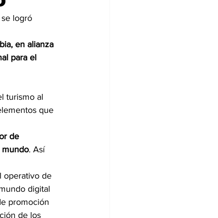
 se logró 
ia, en alianza 
al para el 
l turismo al 
 elementos que 
or de 
el mundo
. Así 
l operativo de 
 mundo digital 
 de promoción 
ción de los 