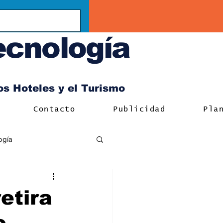
ecnología
los Hoteles y el Turismo
Contacto
Publicidad
Pla
ogía
etira
o