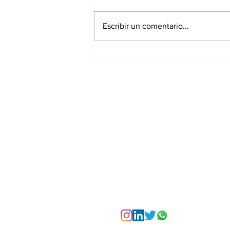
Escribir un comentario...
La Torre Colpatria
transforma agosto en
un festival de
experiencias para vivir
Bogotá desde las
alturas
Suscríbete a nuest