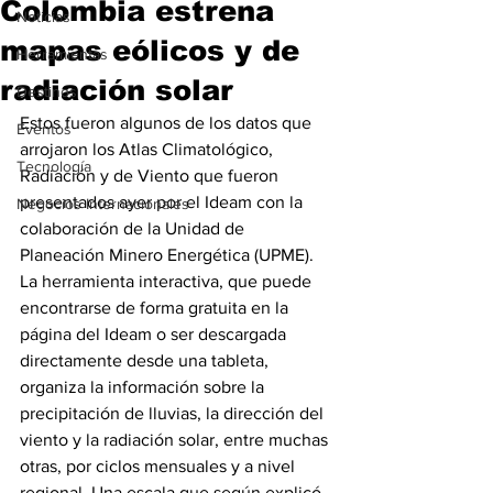
Colombia estrena
Noticias
mapas eólicos y de
Herramientas
radiación solar
Destinos
Estos fueron algunos de los datos que 
Eventos
arrojaron los Atlas Climatológico, 
Tecnología
Radiación y de Viento que fueron 
presentados ayer por el Ideam con la 
Negocios Internacionales
colaboración de la Unidad de 
Planeación Minero Energética (UPME).
La herramienta interactiva, que puede 
encontrarse de forma gratuita en la 
página del Ideam o ser descargada 
directamente desde una tableta, 
organiza la información sobre la 
precipitación de lluvias, la dirección del 
viento y la radiación solar, entre muchas 
otras, por ciclos mensuales y a nivel 
regional. Una escala que según explicó 