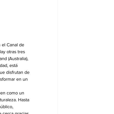
n el Canal de 
ay otras tres 
nd (Australia), 
dad, está 
ue disfrutan de 
nsformar en un 
.
 ven como un 
turaleza. Hasta 
úblico, 
 cerca gracias 