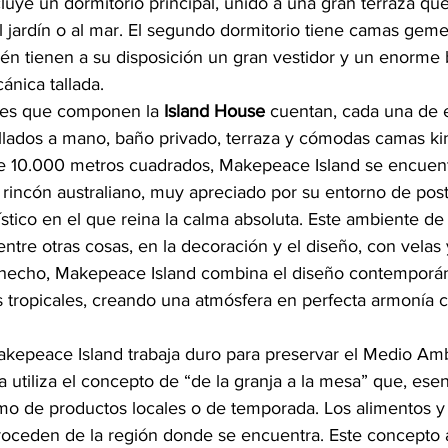
luye un dormitorio principal, unido a una gran terraza qu
l jardín o al mar. El segundo dormitorio tiene camas gemel
n tienen a su disposición un gran vestidor y un enorme
ánica tallada.
nes que componen la 
Island House
 cuentan, cada una de e
llados a mano, baño privado, terraza y cómodas camas kin
e 10.000 metros cuadrados, Makepeace Island se encuent
rincón australiano, muy apreciado por su entorno de post
stico en el que reina la calma absoluta. Este ambiente de
 entre otras cosas, en la decoración y el diseño, con velas
 hecho, Makepeace Island combina el diseño contemporán
las tropicales, creando una atmósfera en perfecta armonía c
kepeace Island trabaja duro para preservar el Medio Amb
a utiliza el concepto de “de la granja a la mesa” que, ese
mo de productos locales o de temporada. Los alimentos y 
 proceden de la región donde se encuentra. Este concepto 