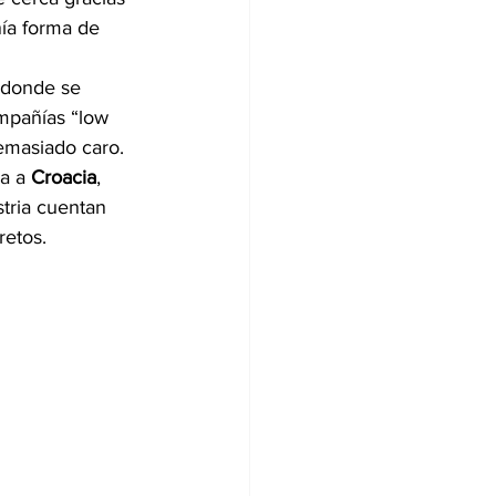
nía forma de 
 donde se 
ompañías “low 
demasiado caro.
a a 
Croacia
, 
stria cuentan 
retos.