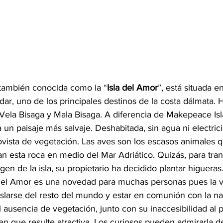
 también conocida como la “
Isla del Amor
”, está situada e
r, uno de los principales destinos de la costa dálmata. H
, Vela Bisaga y Mala Bisaga. A diferencia de Makepeace Isla
a un paisaje más salvaje. Deshabitada, sin agua ni electrici
vista de vegetación. Las aves son los escasos animales q
an esta roca en medio del Mar Adriático. Quizás, para tra
gen de la isla, su propietario ha decidido plantar higueras
a del Amor es una novedad para muchas personas pues la
islarse del resto del mundo y estar en comunión con la na
al ausencia de vegetación, junto con su inaccesibilidad al p
n que resulte atractiva. Los curiosos pueden admirarla de