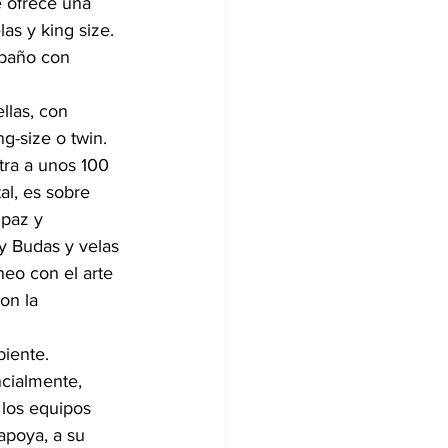
e ofrece una 
as y king size. 
 baño con 
llas, con 
g-size o twin.
ra a unos 100 
al, es sobre 
 paz y 
 y Budas y velas 
eo con el arte 
on la 
iente. 
ncialmente, 
los equipos 
apoya, a su 