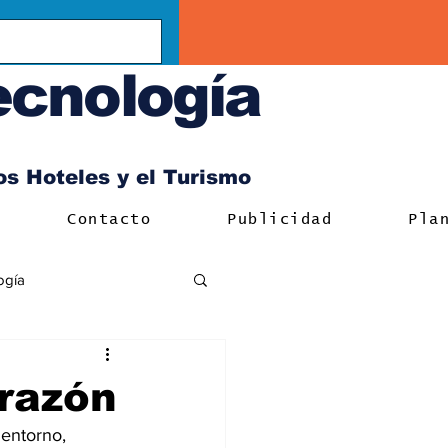
ecnología
los Hoteles y el Turismo
Contacto
Publicidad
Pla
ogía
orazón
 entorno, 