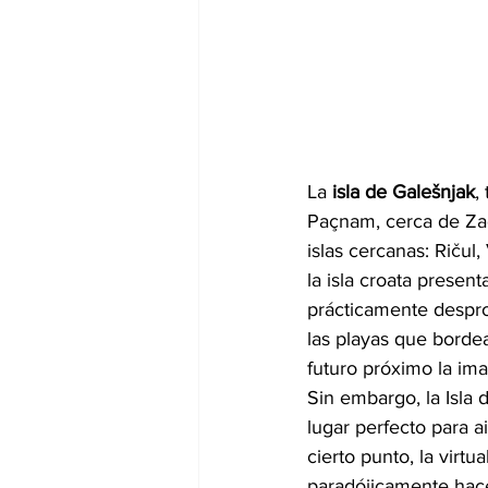
La 
isla de Galešnjak
,
Paçnam, cerca de Zada
islas cercanas: Ričul
la isla croata present
prácticamente despro
las playas que borde
futuro próximo la ima
Sin embargo, la Isl
lugar perfecto para a
cierto punto, la virtu
paradójicamente hace