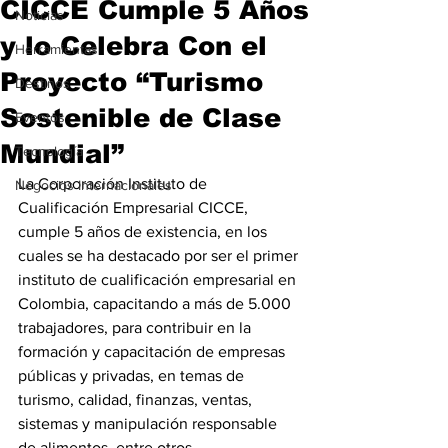
CICCE Cumple 5 Años
Noticias
y lo Celebra Con el
Herramientas
Proyecto “Turismo
Destinos
Sostenible de Clase
Eventos
Mundial”
Tecnología
La Corporación Instituto de 
Negocios Internacionales
Cualificación Empresarial CICCE, 
cumple 5 años de existencia, en los 
cuales se ha destacado por ser el primer 
instituto de cualificación empresarial en 
Colombia, capacitando a más de 5.000 
trabajadores, para contribuir en la 
formación y capacitación de empresas 
públicas y privadas, en temas de 
turismo, calidad, finanzas, ventas, 
sistemas y manipulación responsable 
de alimentos, entre otros.