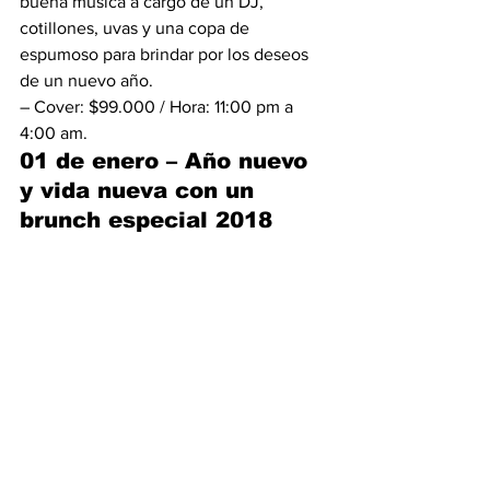
buena música a cargo de un DJ, 
cotillones, uvas y una copa de 
espumoso para brindar por los deseos 
de un nuevo año.
– Cover: $99.000 / Hora: 11:00 pm a 
4:00 am.
01 de enero – Año nuevo 
y vida nueva con un 
brunch especial 2018
Inicie el 2018 con huevos revueltos con 
salmón y espárragos, con caldo de 
costilla de res para volver a la vida, o un 
calentado paisa con frijoles, cerdo y 
plátano.
Le recomendamos la estación festiva 
compuesta de vegetales grillados, 
pechuga de pavo, lomo de cerdo o 
tocino ahumado acompañado de 
chorizo antioqueño. Salmón, res y otros 