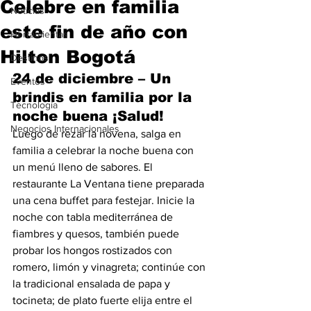
Celebre en familia
Noticias
este fin de año con
Herramientas
Hilton Bogotá
Destinos
24 de diciembre – Un 
Eventos
brindis en familia por la 
Tecnología
noche buena ¡Salud!
Negocios Internacionales
Luego de rezar la novena, salga en 
familia a celebrar la noche buena con 
un menú lleno de sabores. El 
restaurante La Ventana tiene preparada 
una cena buffet para festejar. Inicie la 
noche con tabla mediterránea de 
fiambres y quesos, también puede 
probar los hongos rostizados con 
romero, limón y vinagreta; continúe con 
la tradicional ensalada de papa y 
tocineta; de plato fuerte elija entre el 