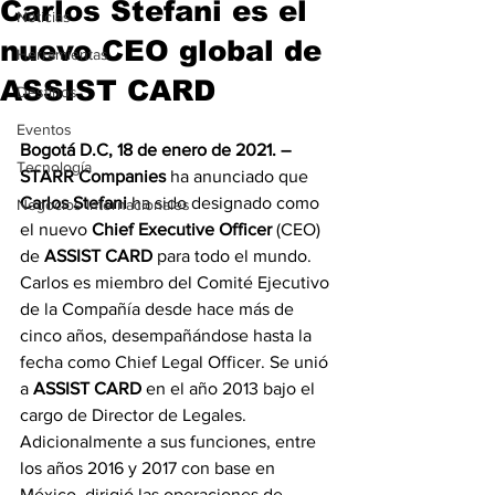
Carlos Stefani es el
Noticias
nuevo CEO global de
Herramientas
ASSIST CARD
Destinos
Eventos
Bogotá D.C, 18 de enero de 2021. – 
Tecnología
STARR Companies
 ha anunciado que 
Carlos Stefani
 ha sido designado como 
Negocios Internacionales
el nuevo 
Chief Executive Officer
 (CEO) 
de 
ASSIST CARD
 para todo el mundo. 
Carlos es miembro del Comité Ejecutivo 
de la Compañía desde hace más de 
cinco años, desempañándose hasta la 
fecha como Chief Legal Officer. Se unió 
a 
ASSIST CARD
 en el año 2013 bajo el 
cargo de Director de Legales. 
Adicionalmente a sus funciones, entre 
los años 2016 y 2017 con base en 
México, dirigió las operaciones de 