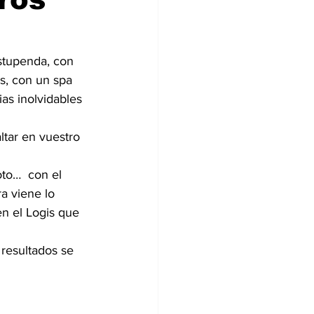
stupenda, con 
s, con un spa 
as inolvidables 
tar en vuestro 
oto…  con el 
a viene lo 
n el Logis que 
 resultados se 