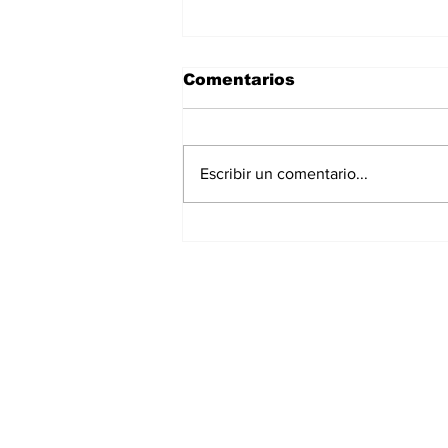
Comentarios
Escribir un comentario...
La Torre Colpatria
transforma agosto en
un festival de
experiencias para vivir
Bogotá desde las
alturas
Suscríbete a nuest