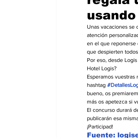
usando
Unas vacaciones se 
atención personalizad
en el que reponerse d
que despierten todos
Por eso, desde Logis
Hotel Logis?
Esperamos vuestras re
hashtag 
#DetallesLog
bueno, os premiaremo
más os apetezca si vue
El concurso durará des
publicarán esa mism
¡Participad!
Fuente: logi