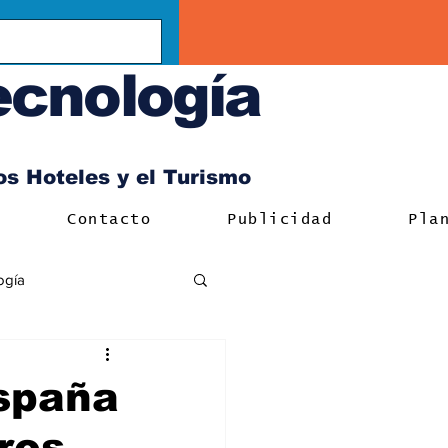
ecnología
los Hoteles y el Turismo
Contacto
Publicidad
Pla
ogía
spaña
ros