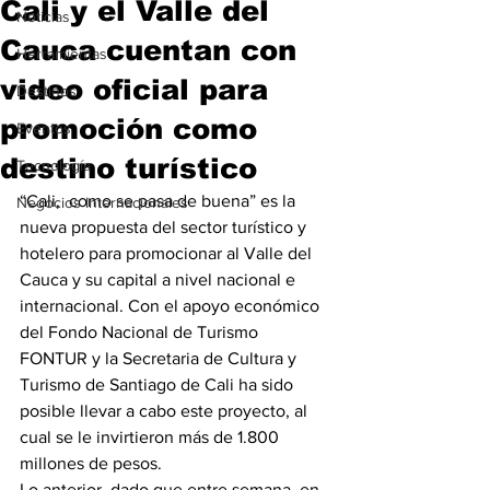
Cali y el Valle del
Noticias
Cauca cuentan con
Herramientas
video oficial para
Destinos
promoción como
Eventos
destino turístico
Tecnología
“Cali,  como se pasa de buena” es la 
Negocios Internacionales
nueva propuesta del sector turístico y 
hotelero para promocionar al Valle del 
Cauca y su capital a nivel nacional e 
internacional. Con el apoyo económico 
del Fondo Nacional de Turismo 
FONTUR y la Secretaria de Cultura y 
Turismo de Santiago de Cali ha sido 
posible llevar a cabo este proyecto, al 
cual se le invirtieron más de 1.800 
millones de pesos.
Lo anterior, dado que entre semana, en 