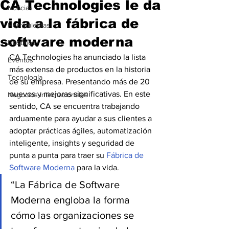
CA Technologies le da
Noticias
vida a la fábrica de
Herramientas
software moderna
Destinos
CA Technologies ha anunciado la lista 
Eventos
más extensa de productos en la historia 
Tecnología
de su empresa. Presentando más de 20 
nuevos y mejoras significativas. En este 
Negocios Internacionales
sentido, CA se encuentra trabajando 
arduamente para ayudar a sus clientes a 
adoptar prácticas ágiles, automatización 
inteligente, insights y seguridad de 
punta a punta para traer su 
Fábrica de
Software Moderna
 para la vida.
“La Fábrica de Software 
Moderna engloba la forma 
cómo las organizaciones se 