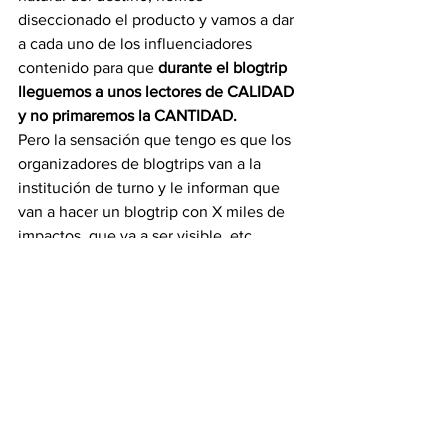
diseccionado el producto y vamos a dar 
a cada uno de los influenciadores 
contenido para que 
durante el blogtrip 
lleguemos a unos lectores de CALIDAD 
y no primaremos la CANTIDAD.
Pero la sensación que tengo es que los 
organizadores de blogtrips van a la 
institución de turno y le informan que 
van a hacer un blogtrip con X miles de 
impactos, que va a ser visible, etc. 
Jugando con la ignorancia que reina en 
el Social Media en la actualidad, las 
instituciones consideran que eso es lo 
necesario y ZAS adelante. Pero se obvia 
si estos impactos son válidos o no, se 
deja de lado si los lectores realmente lo 
leerán o simplemente pasarán por 
encima esta información porque NO es 