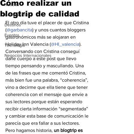
Cómo realizar un
Noticias
blogtrip de calidad
Herramientas
El otro día tuve el placer de que Cristina 
Destinos
(
@garbancita
) y unos cuantos bloggers 
Eventos
gastronómicos más se alojaran en 
Holiday Inn Valencia (
@HI_valencia
). 
Tecnología
Conversando con Cristina conseguí 
Negocios Internacionales
darle cuerpo a este post que llevo 
tiempo pensando y mascullando. Una 
de las frases que me comentó Cristina, 
más bien fue una palabra, “coherencia”, 
vino a decirme que ella tiene que tener 
coherencia con el mensaje que envíe a 
sus lectores porque están esperando 
recibir cierta información “segmentada” 
y cambiar esta base de comunicación le 
parecía que era fallar a sus lectores.
Pero hagamos historia, 
un blogtrip es 