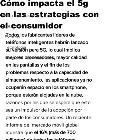
Cómo impacta el 5g
Noticias
en las estrategias con
Herramientas
el consumidor
Destinos
Todos los fabricantes líderes de 
Eventos
teléfonos inteligentes habrán lanzado 
Tecnología
su versión para 5G, lo cual implica 
mejores procesadores, mayor calidad 
Negocios Internacionales
en las pantallas y el fin de los 
problemas respecto a la capacidad de 
almacenamiento, las aplicaciones ya no 
ocuparán espacio en los smartphone, 
porque estarán alojadas en la nube, 
razones por las que se espera que esto 
sea un impulsor de la adopción por 
parte de los consumidores. Un reciente 
informe del mercado móvil global 
muestra que 
el 16% (más de 700 
millones) de todos los teléfonos 