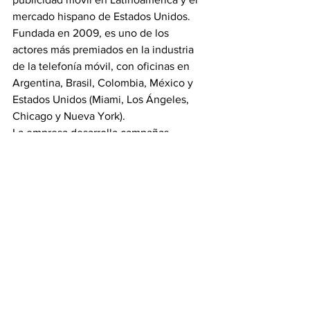
mercado hispano de Estados Unidos. 
Fundada en 2009, es uno de los 
actores más premiados en la industria 
de la telefonía móvil, con oficinas en 
Argentina, Brasil, Colombia, México y 
Estados Unidos (Miami, Los Ángeles, 
Chicago y Nueva York). 
La empresa desarrolla campañas 
integradas, con un fuerte brazo Ad 
Tech, que permite la compra 
programática, la segmentación 
avanzada y la creación de audiencias 
específicas basadas en DATA. Los 
pilares de la compañía están basados 
en soluciones programáticas, así como 
componentes tecnológicos de 
geolocalización, atribución física y 
herramientas de segmentación mobile, 