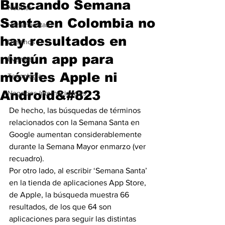
Buscando Semana
Noticias
Santa en Colombia no
Herramientas
hay resultados en
Destinos
ningún app para
Eventos
móviles Apple ni
Tecnología
Android&#823
Negocios Internacionales
De hecho, las búsquedas de términos 
relacionados con la Semana Santa en 
Google aumentan considerablemente 
durante la Semana Mayor enmarzo (ver 
recuadro).
Por otro lado, al escribir ‘Semana Santa’ 
en la tienda de aplicaciones App Store, 
de Apple, la búsqueda muestra 66 
resultados, de los que 64 son 
aplicaciones para seguir las distintas 