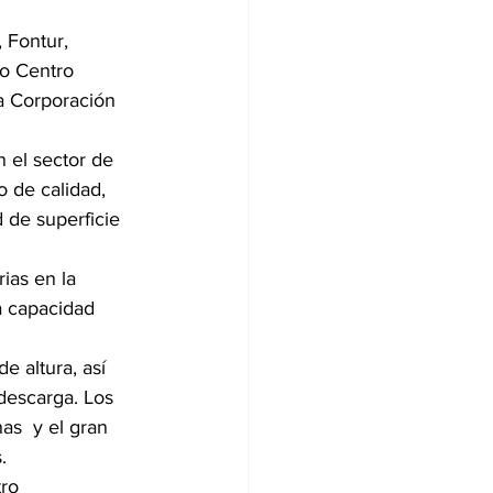
 Fontur, 
o Centro 
a Corporación 
 el sector de 
 de calidad, 
d de superficie 
ias en la 
a capacidad 
e altura, así 
escarga. Los  
s  y el gran 
.
ro 