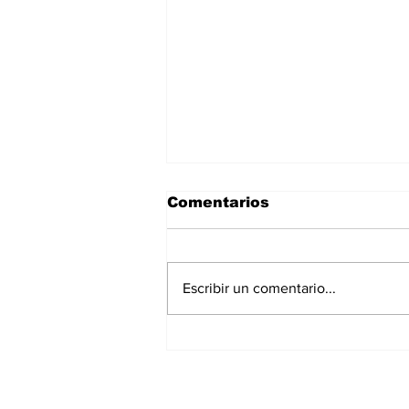
Comentarios
Escribir un comentario...
La Torre Colpatria
transforma agosto en
un festival de
experiencias para vivir