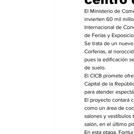
El Ministerio de Come
invierten 60 mil mil
Internacional de Con
de Ferias y Exposici
Se trata de un nuevo 
Corferias, al norocci
pues la edificación s
de suelo.
El CICB promete ofrec
Capital de la Repúbli
para atender espectá
El proyecto contará c
como un área de coci
salones y vestíbulos
salón, en el último p
En esta etapa, Fontur