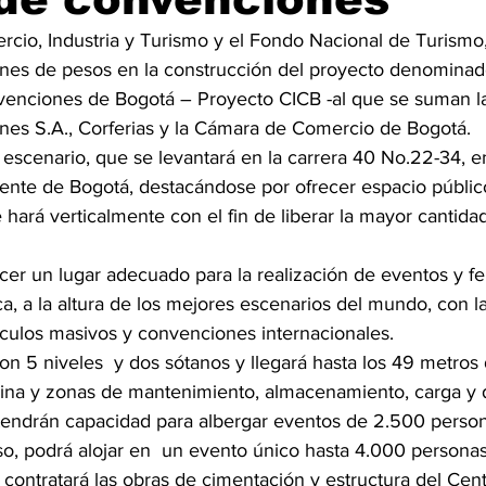
rcio, Industria y Turismo y el Fondo Nacional de Turismo,
lones de pesos en la construcción del proyecto denominad
venciones de Bogotá – Proyecto CICB -al que se suman l
ones S.A., Corferias y la Cámara de Comercio de Bogotá.
escenario, que se levantará en la carrera 40 No.22-34, en
dente de Bogotá, destacándose por ofrecer espacio público
e hará verticalmente con el fin de liberar la mayor cantida
er un lugar adecuado para la realización de eventos y fer
ca, a la altura de los mejores escenarios del mundo, con l
culos masivos y convenciones internacionales.
on 5 niveles  y dos sótanos y llegará hasta los 49 metros d
na y zonas de mantenimiento, almacenamiento, carga y d
 tendrán capacidad para albergar eventos de 2.500 persona
iso, podrá alojar en  un evento único hasta 4.000 personas
 contratará las obras de cimentación y estructura del Cent