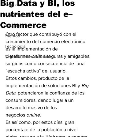
Big Data y BI, los
Noticias
nutrientes del e–
Herramientas
Commerce
Destinos
Otro factor que contribuyó con el 
Eventos
crecimiento del comercio electrónico 
Tecnología
es la implementación de 
plataformas 
online
 seguras y amigables, 
Negocios Internacionales
surgidas como consecuencia de  una 
“escucha activa” del usuario.
Estos cambios, producto de la 
implementación de soluciones BI y 
Big 
Data
, potenciaron la confianza de los 
consumidores, dando lugar a un 
desarrollo masivo de los 
negocios 
online
.
Es así como, por estos días, gran 
porcentaje de la población a nivel 
global recurre a la
 Web
 para la compra-