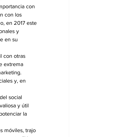
mportancia con 
ón con los 
lo, en 2017 este 
onales y 
e en su 
l con otras 
de extrema 
arketing. 
iales y, en 
el social 
aliosa y útil 
otenciar la 
 móviles, trajo 