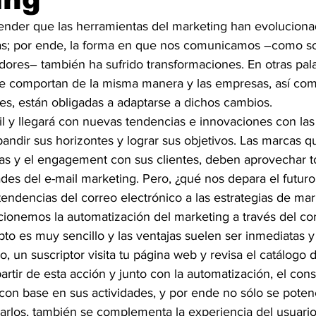
nder que las herramientas del marketing han evoluciona
as; por ende, la forma en que nos comunicamos –como so
ores– también ha sufrido transformaciones. En otras pala
e comportan de la misma manera y las empresas, así com
es, están obligadas a adaptarse a dichos cambios.
il y llegará con nuevas tendencias e innovaciones con las 
ndir sus horizontes y lograr sus objetivos. Las marcas 
as y el engagement con sus clientes, deben aprovechar to
ades del e-mail marketing. Pero, ¿qué nos depara el futur
tendencias del correo electrónico a las estrategias de ma
onemos la automatización del marketing a través del co
pto es muy sencillo y las ventajas suelen ser inmediatas y 
 un suscriptor visita tu página web y revisa el catálogo 
artir de esta acción y junto con la automatización, el con
 con base en sus actividades, y por ende no sólo se poten
arlos, también se complementa la experiencia del usuario