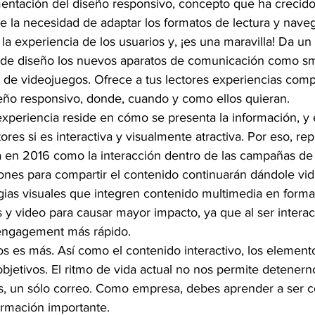
entación del diseño responsivo, concepto que ha crecido
de la necesidad de adaptar los formatos de lectura y naveg
la experiencia de los usuarios y, ¡es una maravilla! Da un
n de diseño los nuevos aparatos de comunicación como sm
 de videojuegos. Ofrece a tus lectores experiencias comp
iseño responsivo, donde, cuando y como ellos quieran.
xperiencia reside en cómo se presenta la información, y 
ores si es interactiva y visualmente atractiva. Por eso, rep
 en 2016 como la interacción dentro de las campañas de 
ones para compartir el contenido continuarán dándole vida
gias visuales que integren contenido multimedia en forma
y video para causar mayor impacto, ya que al ser interact
engagement más rápido.
es más. Así como el contenido interactivo, los elemento
bjetivos. El ritmo de vida actual no nos permite detenerno
, un sólo correo. Como empresa, debes aprender a ser co
ormación importante.