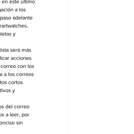
 en este último 
ación a los 
 paso adelante 
artwatches, 
letas y 
ésta será más 
licar acciones 
correo con los 
 a los correos 
tos cortos 
ivos y 
s del correo 
s a leer, por 
nciso sin 