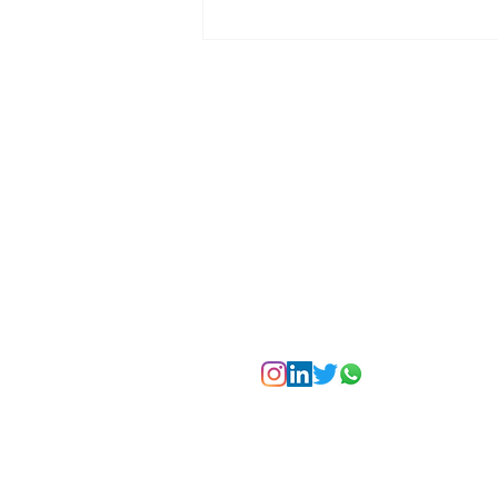
La Torre Colpatria
transforma agosto en
un festival de
experiencias para vivir
Bogotá desde las
alturas
Suscríbete a nuest