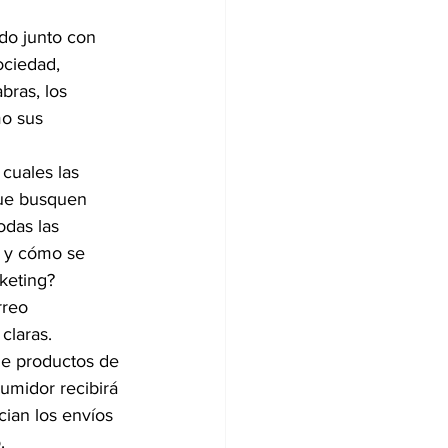
do junto con 
ciedad, 
bras, los 
o sus 
cuales las 
que busquen 
das las 
o y cómo se 
rketing?
rreo 
claras. 
de productos de 
sumidor recibirá 
cian los envíos 
.