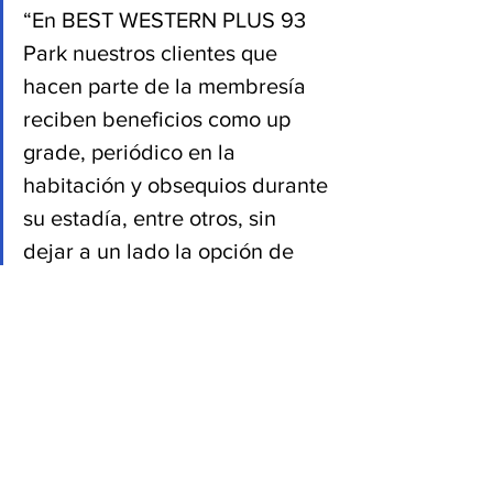
“En BEST WESTERN PLUS 93 
Park nuestros clientes que 
hacen parte de la membresía 
reciben beneficios como up 
grade, periódico en la 
habitación y obsequios durante 
su estadía, entre otros, sin 
dejar a un lado la opción de 
acumular millas, las cuales se 
pueden empezar a acumular 
desde la primer noche, el 
huésped o viajero solo debe 
acercarse a la recepción del 
hotel y solicitar su  inscripción 
en uno de los mejores 