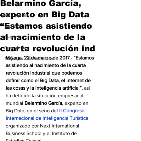
Belarmino García,
Noticias
experto en Big Data
Herramientas
“Estamos asistiendo
Destinos
al nacimiento de la
Eventos
cuarta revolución ind
Tecnología
Málaga, 22 de marzo de 2017
.- 
“Estamos 
Negocios Internacionales
asistiendo al nacimiento de la cuarta 
revolución industrial que podemos 
definir como el Big Data, el internet de 
las cosas y la inteligencia artificial”,
 así 
ha definido la situación empresarial 
mundial 
Belarmino García
, experto en 
Big Data, en el seno del 
II Congreso 
Internacional de Inteligencia Turística
organizado por Next International 
Business School y el Instituto de 
Estudios Cajasol.