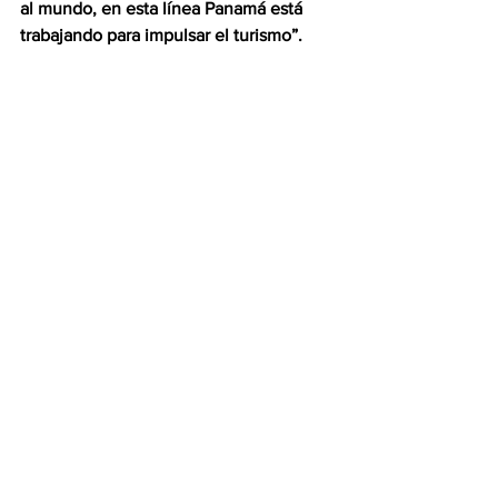
al mundo, en esta línea Panamá está 
trabajando para impulsar el turismo”.
Fuente: nextibs.com
Ver todo
Entradas recientes