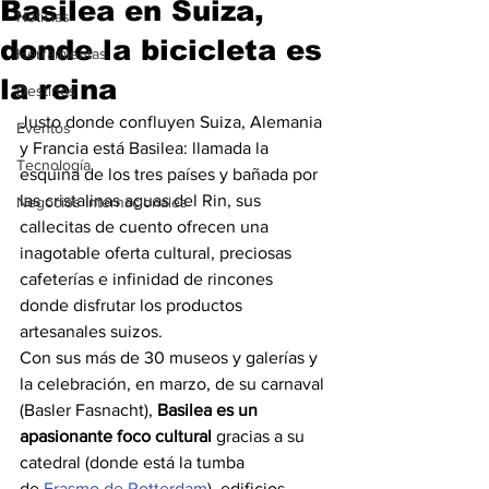
Basilea en Suiza,
Noticias
donde la bicicleta es
Herramientas
la reina
Destinos
Justo donde confluyen Suiza, Alemania 
Eventos
y Francia está Basilea: llamada la 
Tecnología
esquina de los tres países y bañada por 
las cristalinas aguas del Rin, sus 
Negocios Internacionales
callecitas de cuento ofrecen una 
inagotable oferta cultural, preciosas 
cafeterías e infinidad de rincones 
donde disfrutar los productos 
artesanales suizos.
Con sus más de 30 museos y galerías y 
la celebración, en marzo, de su carnaval 
(Basler Fasnacht), 
Basilea es un 
apasionante foco cultural
 gracias a su 
catedral (donde está la tumba 
de 
Erasmo de Rotterdam
), edificios 