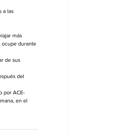
 a las 
viajar más 
a ocupe durante 
ar de sus 
spués del 
do por ACE-
emana, en el 