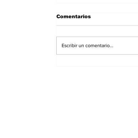
Comentarios
Escribir un comentario...
La Torre Colpatria
transforma agosto en
un festival de
experiencias para vivir
Bogotá desde las
alturas
Suscríbete a nuest