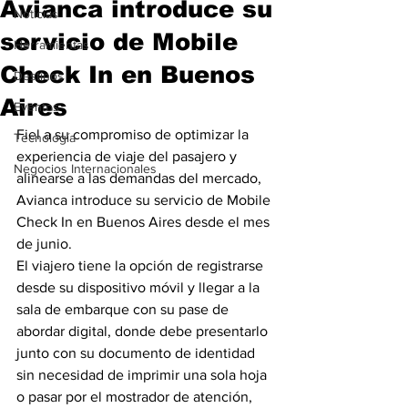
Avianca introduce su
Noticias
servicio de Mobile
Herramientas
Check In en Buenos
Destinos
Aires
Eventos
Fiel a su compromiso de optimizar la 
Tecnología
experiencia de viaje del pasajero y 
Negocios Internacionales
alinearse a las demandas del mercado, 
Avianca introduce su servicio de Mobile 
Check In en Buenos Aires desde el mes 
de junio.
El viajero tiene la opción de registrarse 
desde su dispositivo móvil y llegar a la 
sala de embarque con su pase de 
abordar digital, donde debe presentarlo 
junto con su documento de identidad 
sin necesidad de imprimir una sola hoja 
o pasar por el mostrador de atención, 