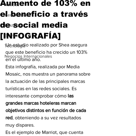
Aumento de 103% en
Noticias
el beneficio a través
Herramientas
de social media
Destinos
[INFOGRAFÍA]
Eventos
Un estudio realizado por Shea asegura 
Tecnología
que este beneficio ha crecido un 103% 
Negocios Internacionales
en el último año.
Esta infografía, realizada por Media 
Mosaic, nos muestra un panorama sobre 
la actuación de las principales marcas 
turísticas en las redes sociales. Es 
interesante comprobar cómo
 las 
grandes marcas hoteleras marcan 
objetivos distintos en función de cada 
red
, obteniendo a su vez resultados 
muy dispares. 
Es el ejemplo de Marriot, que cuenta 