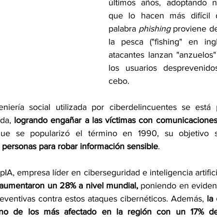
últimos años, adoptando 
que lo hacen más difícil d
palabra 
phishing
 proviene de
la pesca ("fishing" en ing
atacantes lanzan "anzuelos
los usuarios desprevenido
cebo.
eniería social utilizada por ciberdelincuentes se está
da, 
logrando engañar a las víctimas con comunicacione
ue se popularizó el término en 1990, su objetivo s
 personas para robar información sensible
.
A, empresa líder en ciberseguridad e inteligencia artificia
 aumentaron un 28% a nivel mundial, 
poniendo en evidenc
ventivas contra estos ataques cibernéticos. Además, 
la
o de los más afectado en la región con un 17% de l