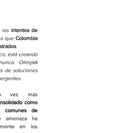
 los 
intentos de 
ca que 
Colombia 
strados
.
co, está creando 
unca. OlimpIA 
s de soluciones 
ergentes.
 vez más 
nsolidado como 
 comunes de 
e amenaza ha 
emente en los 