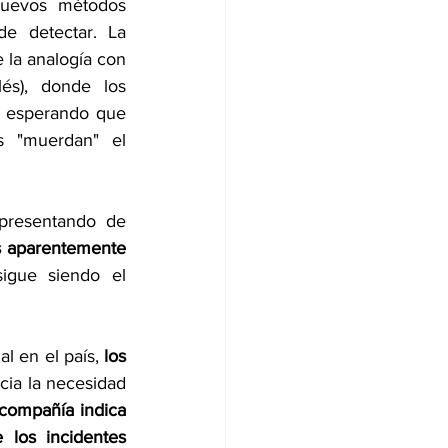
nuevos métodos 
e detectar. La 
 la analogía con 
lés), donde los 
" esperando que 
s "muerdan" el 
 presentando de 
s aparentemente 
igue siendo el 
l en el país, 
los 
ia la necesidad 
 compañía indica 
os incidentes 