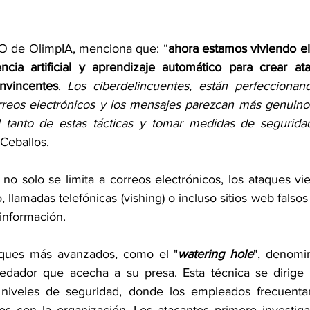
O de OlimpIA, menciona que: “
ahora estamos viviendo el 
ncia artificial y aprendizaje automático para crear at
nvincentes
. 
Los ciberdelincuentes, están perfeccionand
rreos electrónicos y los mensajes parezcan más genuino
l tanto de estas tácticas y tomar medidas de seguridad
 Ceballos.
no solo se limita a correos electrónicos, los ataques vie
 llamadas telefónicas (vishing) o incluso sitios web falsos 
 información.
aques más avanzados, como el "
watering hole
", denomin
redador que acecha a su presa. Esta técnica se dirige 
niveles de seguridad, donde los empleados frecuentan
os con la organización. Los atacantes primero investig