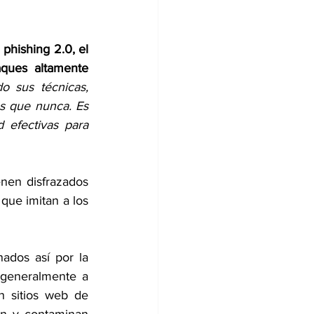
phishing 2.0, el 
aques altamente 
o sus técnicas, 
s que nunca. Es 
 efectivas para 
nen disfrazados 
que imitan a los 
ados así por la 
generalmente a 
 sitios web de 
an y contaminan 