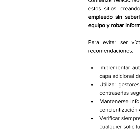
estos sitios, creando
empleado sin saber
equipo y robar infor
Para evitar ser víc
recomendaciones:
Implementar aute
capa adicional de
Utilizar gestore
contraseñas segu
Mantenerse infor
concientización 
Verificar siempr
cualquier solici