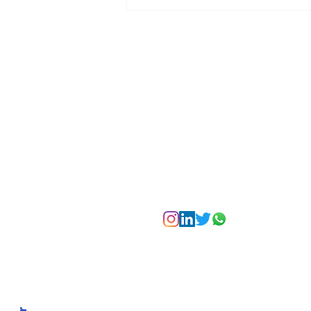
La Torre Colpatria
transforma agosto en
un festival de
experiencias para vivir
Bogotá desde las
alturas
Suscríbete a nuest