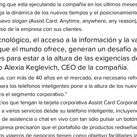
ng que esta ejecutando la compañía en los últimos meses,
ja la dinámica de los nuevos tiempos y el posicionamiento
uevo slogan (Assist Card: Anytime, anywhere, any reason),
so de la empresa con sus clientes.
nológico, el acceso a la información y la v
ue el mundo ofrece, generan un desafío a 
 para estar a la altura de las exigencias d
o Alexia Keglevich, CEO de la compañía.
a, con más de 40 años en el mercado, era necesario refre
ara los teléfonos inteligentes pone a la altura de los nue
ra el segmento corporativo.”
ios que tengan la tarjeta corporativa Assist Card Corpor
 varios servicios desde su teléfono inteligente, incluye
 de asistencia o chat en vivo con tan sólo pulsar un botó
presa precisaron que el portafolio de productos rediseña
s viajeros de negocios tienen como objetivo facilitarles la