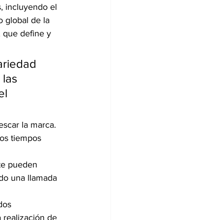
 incluyendo el 
 global de la 
 que define y 
ariedad 
las 
el 
scar la marca. 
vos tiempos 
ate pueden 
ndo una llamada 
n
dos 
 realización de 