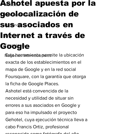
Ashotel apuesta por la
Noticias
geolocalización de
Herramientas
sus asociados en
Destinos
Internet a través de
Eventos
Google
Tecnología
Esta herramienta permite la ubicación 
Negocios Internacionales
exacta de los establecimientos en el 
mapa de Google y en la red social 
Foursquare, con la garantía que otorga 
la ficha de Google Places.
Ashotel está convencida de la 
necesidad y utilidad de situar sin 
errores a sus asociados en Google y 
para eso ha impulsado el proyecto 
Gehotel, cuya ejecución técnica lleva a 
cabo Francis Ortiz, profesional 
reconocido como fotógrafo del año 