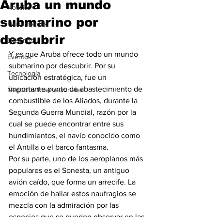
Aruba un mundo
Noticias
submarino por
Herramientas
descubrir
Destinos
Y es que Aruba ofrece todo un mundo 
Eventos
submarino por descubrir. Por su 
Tecnología
ubicación estratégica, fue un 
importante punto de abastecimiento de 
Negocios Internacionales
combustible de los Aliados, durante la 
Segunda Guerra Mundial, razón por la 
cual se puede encontrar entre sus 
hundimientos, el navío conocido como 
el Antilla o el barco fantasma.
Por su parte, uno de los aeroplanos más 
populares es el Sonesta, un antiguo 
avión caído, que forma un arrecife. La 
emoción de hallar estos naufragios se 
mezcla con la admiración por las 
especies que se pueden observar en las 