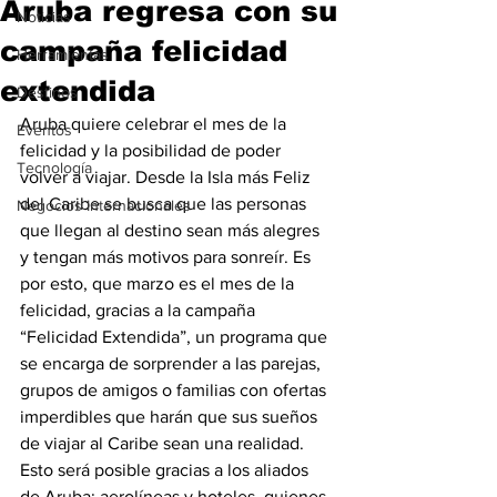
Aruba regresa con su
Noticias
campaña felicidad
Herramientas
extendida
Destinos
Aruba quiere celebrar el mes de la 
Eventos
felicidad y la posibilidad de poder 
Tecnología
volver a viajar. Desde la Isla más Feliz 
del Caribe se busca que las personas 
Negocios Internacionales
que llegan al destino sean más alegres 
y tengan más motivos para sonreír. Es 
por esto, que marzo es el mes de la 
felicidad, gracias a la campaña 
“Felicidad Extendida”, un programa que 
se encarga de sorprender a las parejas, 
grupos de amigos o familias con ofertas 
imperdibles que harán que sus sueños 
de viajar al Caribe sean una realidad. 
Esto será posible gracias a los aliados 
de Aruba: aerolíneas y hoteles, quienes 