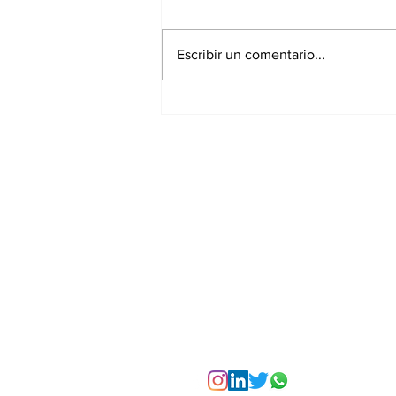
Escribir un comentario...
La Torre Colpatria
transforma agosto en
un festival de
experiencias para vivir
Bogotá desde las
alturas
Suscríbete a nuest