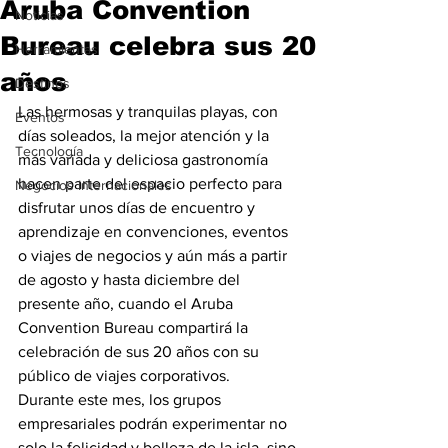
Aruba Convention
Noticias
Bureau celebra sus 20
Herramientas
años
Destinos
Las hermosas y tranquilas playas, con 
Eventos
días soleados, la mejor atención y la 
Tecnología
más variada y deliciosa gastronomía 
hacen parte del espacio perfecto para 
Negocios Internacionales
disfrutar unos días de encuentro y 
aprendizaje en convenciones, eventos 
o viajes de negocios y aún más a partir 
de agosto y hasta diciembre del 
presente año, cuando el Aruba 
Convention Bureau compartirá la 
celebración de sus 20 años con su 
público de viajes corporativos.
Durante este mes, los grupos 
empresariales podrán experimentar no 
solo la felicidad y belleza de la isla, sino 