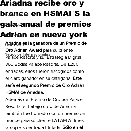
Ariadna recibe oro y
Noticias
bronce en HSMAI`S la
Herramientas
gala anual de premios
Destinos
Adrian en nueva york
Eventos
Ariadna es la ganadora de un Premio de 
Tecnología
Oro Adrian Award
 para su cliente 
Negocios Internacionales
Palace Resorts y su: Estrategia Digital 
360 Bodas Palace Resorts. De 1.200 
entradas, ellos fueron escogidos como 
el claro ganador en su categoría. 
Este 
sería el segundo Premio de Oro Adrian 
HSMAI de Ariadna.
Además del Premio de Oro por Palace 
Resorts, el trabajo duro de Ariadna 
también fue honrado con un premio de 
bronce para su cliente LATAM Airlines 
Group y su entrada titulada:
 Sólo en el 