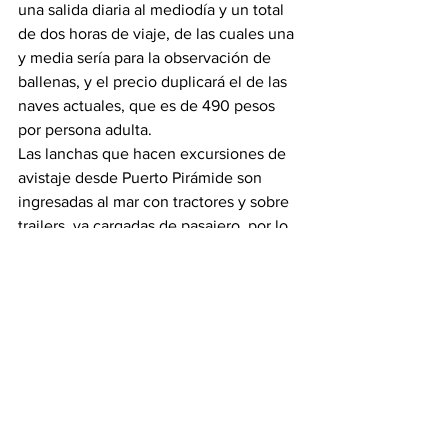
una salida diaria al mediodía y un total 
de dos horas de viaje, de las cuales una 
y media sería para la observación de 
ballenas, y el precio duplicará el de las 
naves actuales, que es de 490 pesos 
por persona adulta.
Las lanchas que hacen excursiones de 
avistaje desde Puerto Pirámide son 
ingresadas al mar con tractores y sobre 
trailers, ya cargadas de pasajero, por lo 
que para el YellowSubmarine también 
está en construcción, en el mismo 
astillero marplatense, un rodado 
especial para cuando tenga que ser 
retirado el agua.
Resnik y su cónyuge, Silvina Garzonio, 
son los dueños de la firma Southern 
Spirit, que para concretar el proyecto 
YellowSubmarine se asoció con la 