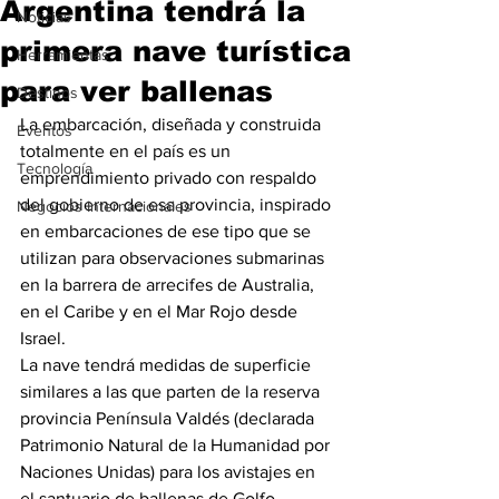
Argentina tendrá la
Noticias
primera nave turística
Herramientas
para ver ballenas
Destinos
La embarcación, diseñada y construida 
Eventos
totalmente en el país es un 
Tecnología
emprendimiento privado con respaldo 
del gobierno de esa provincia, inspirado 
Negocios Internacionales
en embarcaciones de ese tipo que se 
utilizan para observaciones submarinas 
en la barrera de arrecifes de Australia, 
en el Caribe y en el Mar Rojo desde 
Israel.
La nave tendrá medidas de superficie 
similares a las que parten de la reserva 
provincia Península Valdés (declarada 
Patrimonio Natural de la Humanidad por 
Naciones Unidas) para los avistajes en 
el santuario de ballenas de Golfo 