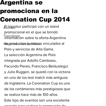
Argentina se
Noticias
promociona en la
Herramientas
Coronation Cup 2014
Destinos
El Inprotur participó con un stand 
Eventos
promocional en el que se brindó 
Tecnología
información sobre la oferta Argentina 
de productos turísticos vinculados al 
Negocios Internacionales
Polo y servicios de Alta Gama.
La selección Argentina de Polo 
integrada por Adolfo Cambiaso, 
Facundo Pieres, Francisco Beláustegui 
y Julio Ruggeri, se quedó con la victoria 
en uno de los test match más antiguos 
de Inglaterra. La Coronation Cup es uno 
de los certámenes más prestigiosos que 
se realiza hace más de 100 años.
Este tipo de eventos son una excelente 
ocasión para realizar la promoción de 