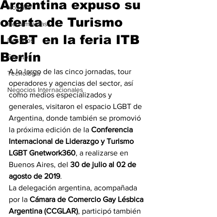
Argentina expuso su
Noticias
oferta de Turismo
Herramientas
LGBT en la feria ITB
Destinos
Berlín
Eventos
A lo largo de las cinco jornadas, tour 
Tecnología
operadores y agencias del sector, así 
Negocios Internacionales
como medios especializados y 
generales, visitaron el espacio LGBT de 
Argentina, donde también se promovió 
la próxima edición de la 
Conferencia 
Internacional de Liderazgo y Turismo 
LGBT Gnetwork360
, a realizarse en 
Buenos Aires, del 
30 de julio al 02 de 
agosto de 2019
.
La delegación argentina, acompañada 
por la 
Cámara de Comercio Gay Lésbica 
Argentina (CCGLAR)
, participó también 