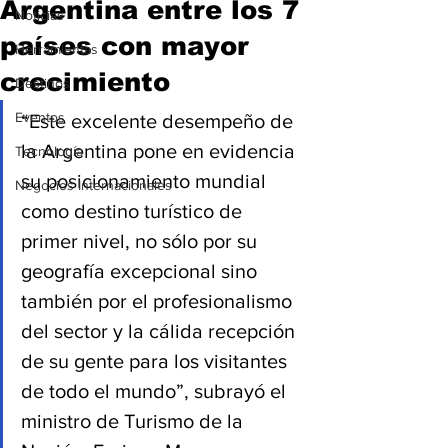
Argentina entre los 7
Noticias
países con mayor
Herramientas
crecimiento
Destinos
Eventos
“Este excelente desempeño de 
la Argentina pone en evidencia 
Tecnología
su posicionamiento mundial 
Negocios Internacionales
como destino turístico de 
primer nivel, no sólo por su 
geografía excepcional sino 
también por el profesionalismo 
del sector y la cálida recepción 
de su gente para los visitantes 
de todo el mundo”, subrayó el 
ministro de Turismo de la 