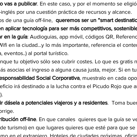
o vas a publicar
. En este caso, y por el momento se eligió
-inglés por una cuestión práctica de recursos y alcance.
de una guía off-line,  
queremos ser un “smart destinatio
n aplicar tecnología para ser más competitivos, sostenible
r en la guía
: Audioguias, app móvil, códigos QR, Referen
Wifi en la ciudad…y lo más importante, referencia el cont
 eventos..) al portal turístico.
nque tu objetivo sólo sea cubrir costes. Lo que es gratis 
más asocias el ingreso a alguna causa justa, mejor. Si en 
esponsabilidad Social Corporativa
, muestralo en cada opo
eficio irá destinado a la lucha contra el Picudo Rojo que
).
r dásela a potenciales viajeros y a residentes
.  Toma buen
orrige.
ribución off-line
. En que canales  quieres que la guía se v
s de turismo) en que lugares quieres que esté para que se 
smo en el extranjero, Hoteles de ciudades próximas, ofici