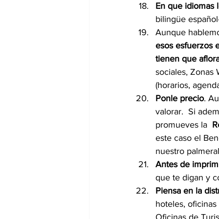
En que idiomas l
bilingüe español
Aunque hablemos 
esos esfuerzos e
tienen que aflora
sociales, Zonas 
(horarios, agenda,
Ponle precio
. Au
valorar.  Si ade
promueves la  
R
este caso el Ben
nuestro palmeral
Antes de imprimi
que te digan y c
Piensa en la dist
hoteles, oficina
Oficinas de Turi