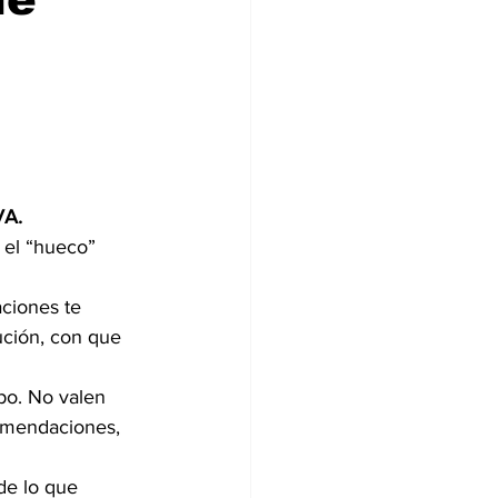
VA.
 el “hueco” 
ciones te 
ución, con que 
po. No valen 
comendaciones, 
de lo que 