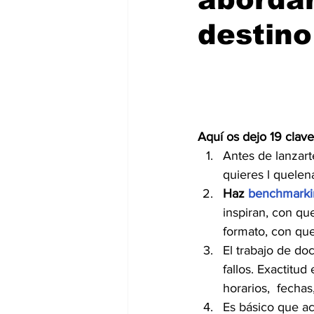
destin
Aquí os dejo 19 clav
Antes de lanzart
quieres l quelena
Haz
 benchmarki
inspiran, con qu
formato, con que
El trabajo de do
fallos. Exactitu
horarios,  fechas
Es básico que ac