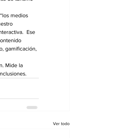
“los medios 
estro 
nteractiva.  Ese 
contenido 
o, gamificación, 
n. Mide la 
onclusiones.
Ver todo