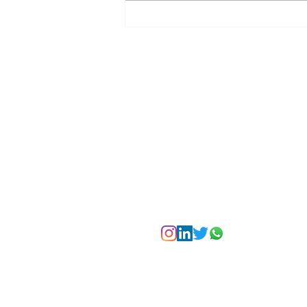
La Torre Colpatria
transforma agosto en
un festival de
experiencias para vivir
Bogotá desde las
alturas
Suscríbete a nuest