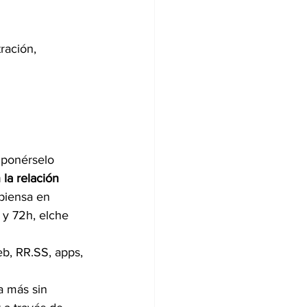
ración, 
 ponérselo 
la relación 
 piensa en 
b, RR.SS, apps, 
a más sin 