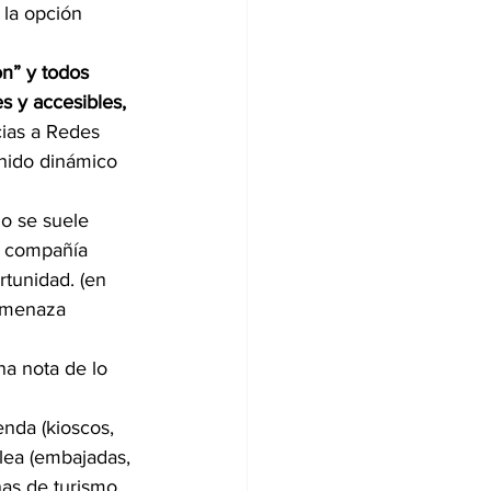
 la opción 
n” y todos 
s y accesibles, 
cias a Redes 
enido dinámico 
no se suele 
tu compañía 
rtunidad. (en 
 amenaza 
a nota de lo 
enda (kioscos, 
lea (embajadas, 
nas de turismo 