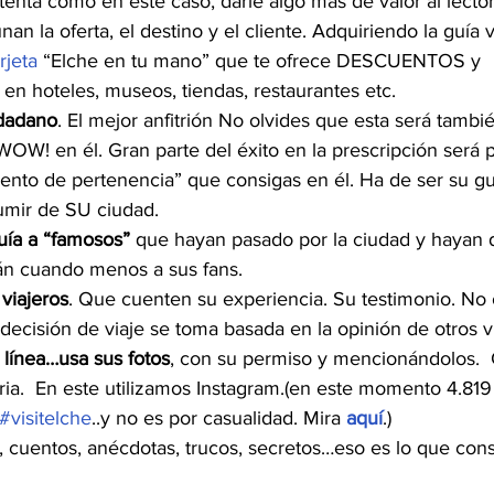
ntenta como en este caso, darle algo más de valor al lector
n la oferta, el destino y el cliente. Adquiriendo la guía vi
rjeta
 “Elche en tu mano” que te ofrece DESCUENTOS y 
hoteles, museos, tiendas, restaurantes etc.
udadano
. El mejor anfitrión No olvides que esta será tambié
WOW! en él. Gran parte del éxito en la prescripción será p
iento de pertenencia” que consigas en él. Ha de ser su guí
umir de SU ciudad.
uía a “famosos”
 que hayan pasado por la ciudad y hayan 
rán cuando menos a sus fans.
 viajeros
. Que cuenten su experiencia. Su testimonio. No 
decisión de viaje se toma basada en la opinión de otros vi
línea…usa sus fotos
, con su permiso y mencionándolos.  
ria.  En este utilizamos Instagram.(en este momento 4.819 
#visitelche
..y no es por casualidad. Mira 
aquí
.) 
, cuentos, anécdotas, trucos, secretos…eso es lo que con