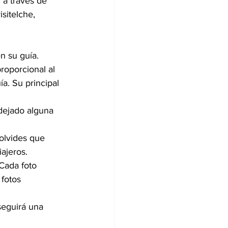
 a través de 
sitelche, 
n su guía. 
roporcional al 
a. Su principal 
dejado alguna 
olvides que 
ajeros.
Cada foto 
fotos 
seguirá una 