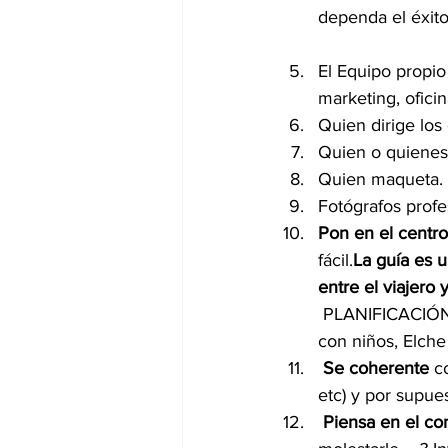
dependa el éxito 
El Equipo propio
marketing, ofici
Quien dirige los
Quien o quienes
Quien maqueta.
Fotógrafos profes
Pon en el centro 
fácil.
La guía es 
entre el viajero 
 PLANIFICACIÓN  de viaje. En este caso:  Rutas temáticas, Elche 24h, 48h y 72h, elche 
con niños, Elche
Se coherente
 c
etc) y por supue
 Piensa en el c