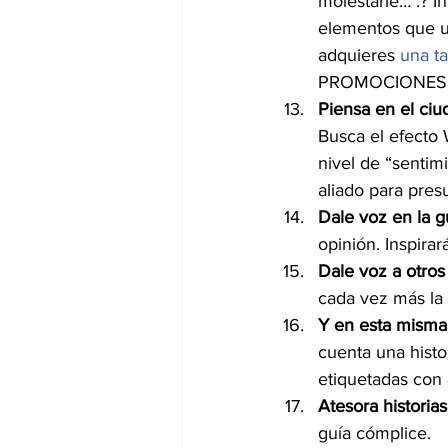
molestarle… .? I
elementos que una
adquieres 
una ta
PROMOCIONES en 
Piensa en el ci
Busca el efecto 
nivel de “sentim
aliado para pres
Dale voz en la g
opinión. Inspira
Dale voz a otros
cada vez más la 
Y en esta misma 
cuenta una histo
etiquetadas con 
Atesora historias
guía cómplice.