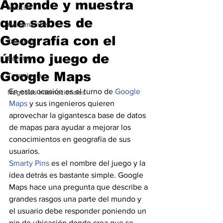
Aprende y muestra
Noticias
que sabes de
Herramientas
Geografía con el
Destinos
último juego de
Eventos
Google Maps
Tecnología
En esta ocasión es el turno de 
Google 
Negocios Internacionales
Maps
 y sus ingenieros quieren 
aprovechar la gigantesca base de datos 
de mapas para ayudar a mejorar los 
conocimientos en geografía de sus 
usuarios. 
Smarty Pins
 es el nombre del juego y la 
idea detrás es bastante simple. Google 
Maps hace una pregunta que describe a 
grandes rasgos una parte del mundo y 
el usuario debe responder poniendo un 
pin de ubicación donde crea que se 