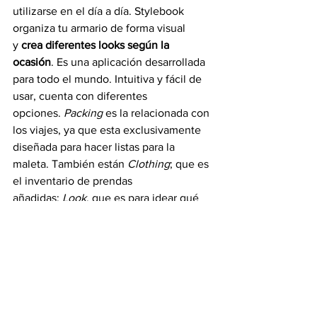
utilizarse en el día a día. Stylebook 
organiza tu armario de forma visual 
y 
crea diferentes looks según la 
ocasión
. Es una aplicación desarrollada 
para todo el mundo. Intuitiva y fácil de 
usar, cuenta con diferentes 
opciones. 
Packing
 es la relacionada con 
los viajes, ya que esta exclusivamente 
diseñada para hacer listas para la 
maleta. También están 
Clothing
; que es 
el inventario de prendas 
añadidas; 
Look
, que es para idear qué 
ponerse según se vaya a la playa, un 
museo, de visita o al campo; 
y 
Calendar
 para anotar qué ponerse 
cada día y no repetir modelito.
Lo más novedosos de todo es que han 
desarrollado un algoritmo que 
permite 
calcular el partido que el 