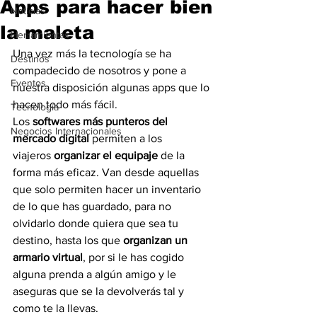
Apps para hacer bien
Noticias
la maleta
Herramientas
Una vez más la tecnología se ha 
Destinos
compadecido de nosotros y pone a 
Eventos
nuestra disposición algunas apps que lo 
hacen todo más fácil.
Tecnología
Los 
softwares más punteros del 
Negocios Internacionales
mercado digital
 permiten a los 
viajeros 
organizar el equipaje
 de la 
forma más eficaz. Van desde aquellas 
que solo permiten hacer un inventario 
de lo que has guardado, para no 
olvidarlo donde quiera que sea tu 
destino, hasta los que 
organizan un 
armario virtual
, por si le has cogido 
alguna prenda a algún amigo y le 
aseguras que se la devolverás tal y 
como te la llevas.