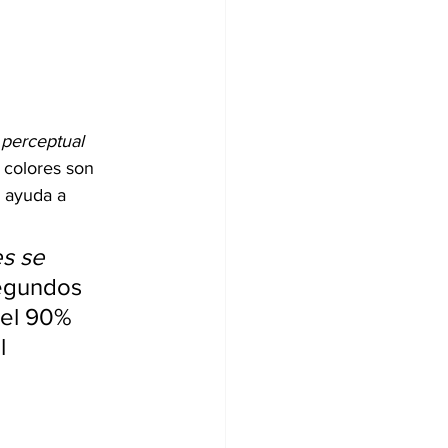
 perceptual
s colores son 
 ayuda a 
s se 
egundos 
 el 90% 
l 