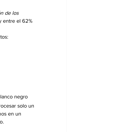
n de los 
y entre el 62% 
tos:
blanco negro
ocesar solo un 
mos en un 
o.