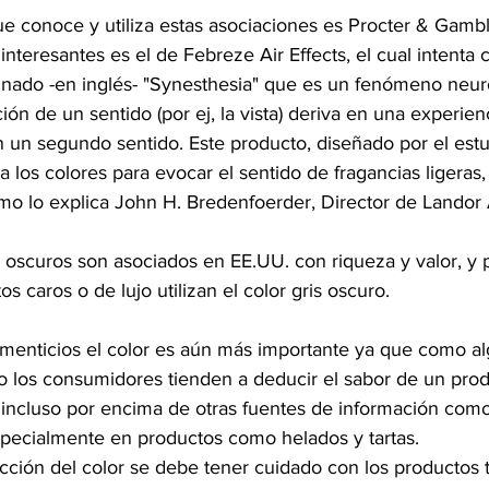
 conoce y utiliza estas asociaciones es Procter & Gamb
interesantes es el de Febreze Air Effects, el cual intenta c
ado -en inglés- "Synesthesia" que es un fenómeno neuro
ción de un sentido (por ej, la vista) deriva en una experie
en un segundo sentido. Este producto, diseñado por el est
a los colores para evocar el sentido de fragancias ligeras, 
omo lo explica John H. Bredenfoerder, Director de Landor 
 oscuros son asociados en EE.UU. con riqueza y valor, y 
 caros o de lujo utilizan el color gris oscuro.
imenticios el color es aún más importante ya que como al
los consumidores tienden a deducir el sabor de un prod
 incluso por encima de otras fuentes de información como 
specialmente en productos como helados y tartas.
lección del color se debe tener cuidado con los productos 