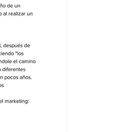
eño de un 
al realizar un 
d, después de 
ciendo "los 
ndole el camino 
 diferentes 
en pocos años.
os 
el marketing: