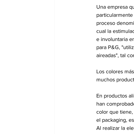
Una empresa que
particularmente 
proceso denomin
cual la estimula
e involuntaria 
para P&G, "utiliz
aireadas", tal c
Los colores más
muchos productos
En productos al
han comprobado 
color que tiene,
el packaging, e
Al realizar la e