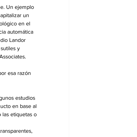
le. Un ejemplo 
apitalizar un 
lógico en el 
ncia automática 
udio Landor 
sutiles y 
Associates.
por esa razón 
gunos estudios 
ucto en base al 
las etiquetas o 
transparentes, 