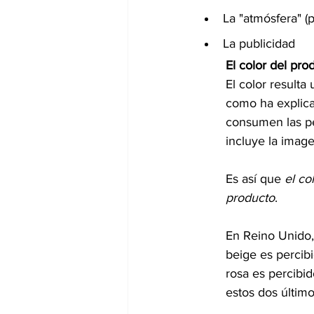
La "atmósfera" (
La publicidad
El color del pro
El color resulta
como ha explica
consumen las pe
incluye la imag
Es así que 
el co
producto
.
En Reino Unido,
beige es percib
rosa es percibi
estos dos últim