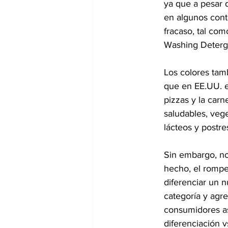
ya que a pesar 
en algunos cont
fracaso, tal co
Washing Deterge
Los colores tamb
que en EE.UU. el
pizzas y la carn
saludables, vege
lácteos y postre
Sin embargo, no 
hecho, el rompe
diferenciar un n
categoría y agre
consumidores as
diferenciación 