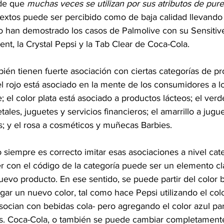
de que 
muchas veces se utilizan por sus atributos de pure
extos puede ser percibido como de baja calidad llevando 
mo han demostrado los casos de Palmolive con su Sensitive
nt, la Crystal Pepsi y la Tab Clear de Coca-Cola.
ién tienen fuerte asociación con ciertas categorías de pro
 rojo está asociado en la mente de los consumidores a lo
e; el color plata está asociado a productos lácteos; el ver
tales, juguetes y servicios financieros; el amarrillo a jugu
s; y el rosa a cosméticos y muñecas Barbies.
siempre es correcto imitar esas asociaciones a nivel cate
r con el código de la categoría puede ser un elemento cl
uevo producto. En ese sentido, se puede partir del color b
gar un nuevo color, tal como hace Pepsi utilizando el colo
ocian con bebidas cola- pero agregando el color azul pa
vs. Coca-Cola, o también se puede cambiar completamente