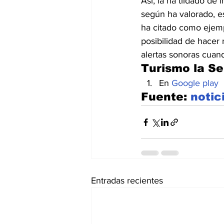
Así, la ha tildado de i
según ha valorado, es
ha citado como ejemp
posibilidad de hacer r
alertas sonoras cuan
Turismo la S
En 
Google play
Fuente: 
notic
Entradas recientes