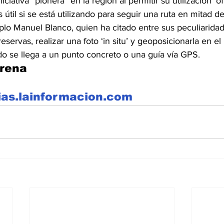
niciativa “pionera” en la región al permitir su utilización ‘off
 útil si se está utilizando para seguir una ruta en mitad 
lo Manuel Blanco, quien ha citado entre sus peculiaridad
eservas, realizar una foto ‘in situ’ y geoposicionarla en el
do se llega a un punto concreto o una guía vía GPS.
erena
ias.lainformacion.com