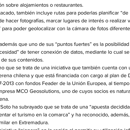
ión sobre alojamientos o restaurantes.
tacado, también incluye rutas para poderlas planificar “d
de hacer fotografías, marcar lugares de interés o realizar v
 para poder geolocalizar con la cámara de fotos diferente
además que uno de sus “puntos fuertes” es la posibilidad 
cesidad” de tener conexión de datos, mediante lo cual se p
” de sus contenidos.
o que se trata de una iniciativa que también cuenta con 
ena chilena y que está financiada con cargo al plan de D
-2013 con fondos Feader de la Unión Europea, al tiempo
empresa MCO Geosolutions, uno de cuyos socios es natura
ena.
 Soto ha subrayado que se trata de una “apuesta decidida
entar el turismo en la comarca” y ha reconocido, además
imilar en Extremadura.