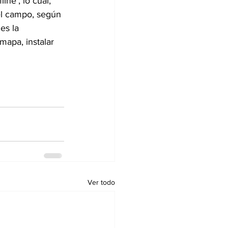
line’, lo cual, 
del campo, según 
es la 
 mapa, instalar 
Ver todo