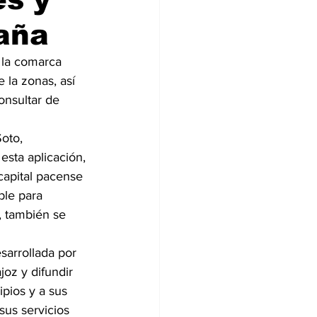
paña
 la comarca 
 la zonas, así 
onsultar de 
oto, 
sta aplicación, 
capital pacense 
ble para 
, también se 
sarrollada por 
oz y difundir 
pios y a sus 
sus servicios 