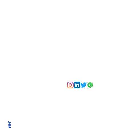
transforma agosto en
un festival de
experiencias para vivir
Bogotá desde las
alturas
Suscríbete a nuest