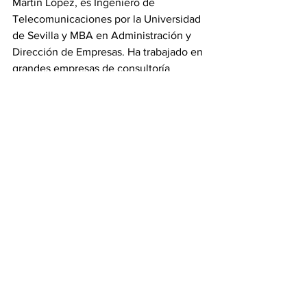
Martín López, es Ingeniero de 
Telecomunicaciones por la Universidad 
de Sevilla y MBA en Administración y 
Dirección de Empresas. Ha trabajado en 
grandes empresas de consultoría 
tecnológica durante siete años, 
aproximadamente, hasta que a 
comienzos de este 2013, debido a su 
vocación emprendedora, fundó su 
propio estudio de ingeniería desde 
Úbeda, donde colaboran otros 
compañeros de profesión repartidos por 
distintas ciudades españolas y europeas.
Fuente: ubeda.ideal.es