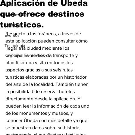
Aplicación de Úbeda
Noticias
que ofrece destinos
Herramientas
turísticos.
Destinos
Respecto a los foráneos, a través de 
Eventos
esta aplicación pueden consultar cómo 
Tecnología
llegar a la ciudad mediante los 
principales medios de transporte y 
Negocios Internacionales
planificar una visita en todos los 
aspectos gracias a sus seis rutas 
turísticas elaboradas por un historiador 
del arte de la localidad. También tienen 
la posibilidad de reservar hoteles 
directamente desde la aplicación. Y 
pueden leer la información de cada uno 
de los monumentos y museos, y 
conocer Úbeda con más detalle ya que 
se muestran datos sobre su historia, 
gastronomía, clima, fiestas y festivales, 