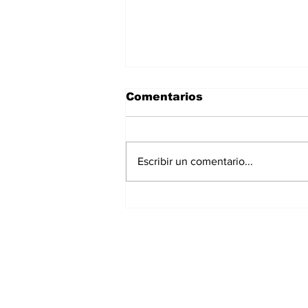
Comentarios
Escribir un comentario...
La Torre Colpatria
transforma agosto en
un festival de
experiencias para vivir
Bogotá desde las
alturas