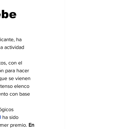
ebe
icante, ha 
a actividad 
os, con el 
ón para hacer 
que se vienen 
xtenso elenco 
ento con base 
ógicos 
3
 ha sido 
imer premio. 
En 