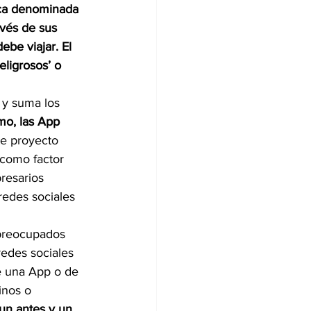
ica denominada 
avés de sus 
ebe viajar. El 
eligrosos’ o 
 y suma los 
smo, las App 
te proyecto 
 como factor 
resarios 
redes sociales 
 preocupados 
redes sociales 
e una App o de 
inos o 
un antes y un 