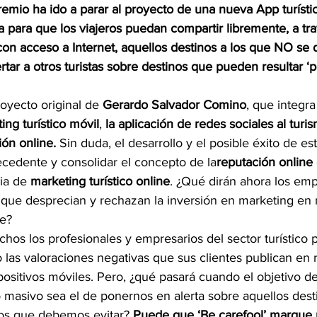
premio ha ido a parar al proyecto de una nueva App turíst
a para que los viajeros puedan compartir libremente, a tr
con acceso a Internet, aquellos destinos a los que NO se d
rtar a otros turistas sobre destinos que pueden resultar ‘p
oyecto original de 
Gerardo Salvador Comino
, que integra
ing turístico móvil
, 
la aplicación de redes sociales al turi
ión online.
 Sin duda, el desarrollo y el posible éxito de es
cedente y consolidar el concepto de la
reputación online
gia de
 marketing turístico online
. ¿Qué dirán ahora los emp
s que desprecian y rechazan la inversión en marketing en 
ne?
chos los profesionales y empresarios del sector turístico
 las valoraciones negativas que sus clientes publican en 
positivos móviles. Pero, ¿qué pasará cuando el objetivo d
 masivo sea el de ponernos en alerta sobre aquellos dest
os que debemos evitar? 
Puede que ‘Be carefool’ marque 