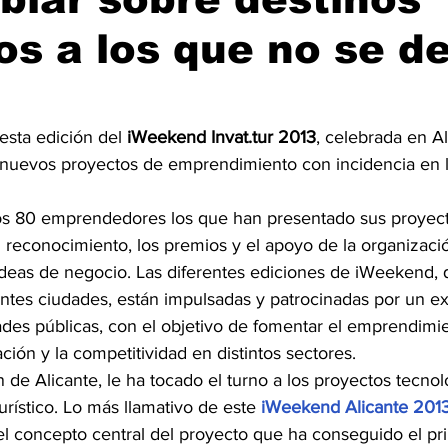
cos a los que no se d
sta edición del 
iWeekend Invat.tur 2013
, celebrada en Al
 nuevos proyectos de emprendimiento con incidencia en l
nos 80 emprendedores los que han presentado sus proyect
l reconocimiento, los premios y el apoyo de la organizaci
ideas de negocio. Las diferentes ediciones de iWeekend, 
ntes ciudades, están impulsadas y patrocinadas por un e
des públicas, con el objetivo de fomentar el emprendimi
ación y la competitividad en distintos sectores.
n de Alicante, le ha tocado el turno a los proyectos tecnol
urístico. Lo más llamativo de este 
iWeekend Alicante 201
 el concepto central del proyecto que ha conseguido el pr